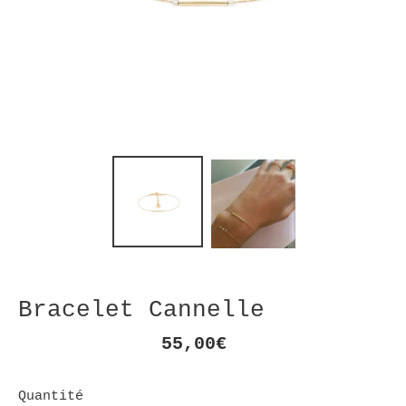
Bracelet Cannelle
Prix
55,00€
normal
Quantité