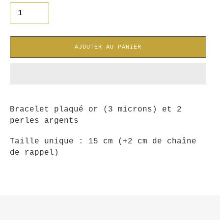
AJOUTER AU PANIER
Ajout
d'un
Bracelet plaqué or
(3 microns)
et 2
produit
perles argents
à
votre
Taille unique : 15 cm (+2 cm de chaîne
panier
de rappel)