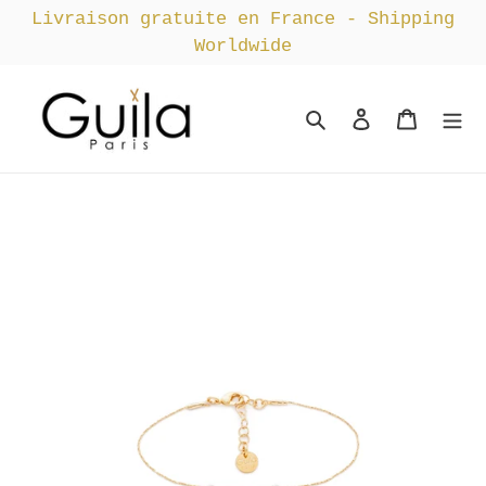
Passer
Livraison gratuite en France - Shipping
au
Worldwide
contenu
Rechercher
Se connect
Panier